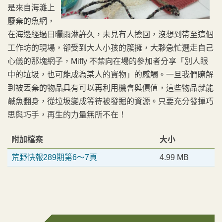
是來自海灘上
廢棄的魚網，
在海邊經過日曬雨淋許久，未見有人撿回，沒想到帶至這個
工作坊的現場，卻受到大人小孩的簇擁，大夥急忙選走自己
心儀的那塊網子，Miffy 不禁向在場的參加者分享「別人眼
中的垃圾，也可能成為某人的寶物」的感觸。一旦我們瞭解
到被丟棄的物品具有可以再利用機會與價值，這些物品就能
鹹魚翻身，從垃圾變成等待被發掘的資源。只要充分發揮巧
思與巧手，再生的力量無所不在！
附加檔案
大小
荒野快報289期第6～7頁
4.99 MB