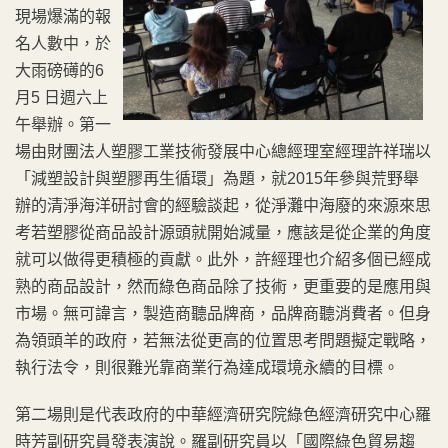
現場爆滿的報
名人數中，於
大雨磅礡的6
月5 日週六上
午舉辦。第一
場由財團法人塑膠工業技術發展中心總經理室經理許祥瑞以
「減塑設計與塑膠再生循環」為題，就2015年參與荒野舉
辦的清淨海洋研討會的經驗談起，從淨灘中海廢的來源來思
考若塑膠從商品設計源頭就開始減量，應該是從企業的角度
就可以做得更積極的貢獻。此外，許經理也介紹多個已經成
熟的商品設計，然而綠色商品除了技術，更重要的是應用與
市場。無可諱言，製造商聽品牌商，品牌商聽消費者。但身
為領頭羊的政府，若無法從更高的位置思考問題擬定戰略，
執行法令，則很難光靠商業行為達成環境永續的目標。
第二場則是代表政府的中華經濟研究院綠色經濟研究中心羅
時芳副研究員發表演說。羅副研究員以「國際綠色貿易趨