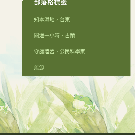
部落格標籤
知本濕地，台東
關燈一小時、古蹟
守護陸蟹、公民科學家
能源