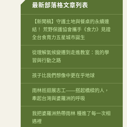
最新部落格文章列表
【新聞稿】守護土地與餐桌的永續連
結！ 荒野保護協會攜手《食力》見證
全台食育力五星城市誕生
從理解氣候變遷到走進教室：我的學
習與行動之路
孩子比我們想像中更在乎地球
雨林巡迴展志工——搭起橋樑的人，
牽起台灣與婆羅洲的呼吸
我把婆羅洲熱帶雨林 種進了每一次相
遇裡