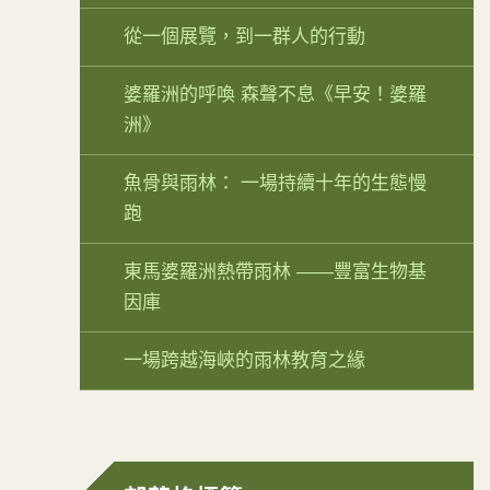
從一個展覽，到一群人的行動
婆羅洲的呼喚 森聲不息《早安！婆羅
洲》
魚骨與雨林： 一場持續十年的生態慢
跑
東馬婆羅洲熱帶雨林 ——豐富生物基
因庫
一場跨越海峽的雨林教育之緣