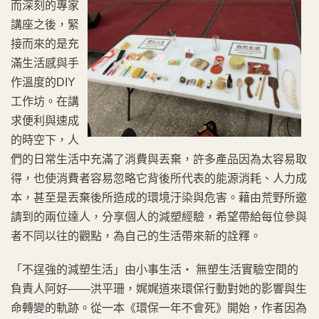
而深刻的專家
講座之後，緊
接而來的是充
滿生活感與手
作溫度的DIY
工作坊。在講
求便利與速成
的時空下，人
們的日常生活中充滿了消費與丟棄，許多產品因為太容易取
得，也使消費者容易忽略它背後所代表的能源消耗、人力成
本，甚至是丟棄後所造成的環境汙染與危害。藉由荒野所邀
請到的兩位達人，分享個人的減塑經驗，希望帶給每位參與
者不同以往的觀點，為自己的生活帶來新的詮釋。
「不逞強的減塑生活」由小事生活‧ 無塑生活實驗空間的
負責人阿好——洪平珊，娓娓道來環保行動對她的影響與生
命轉變的軌跡。從一本《環保一年不會死》開始，作者因為