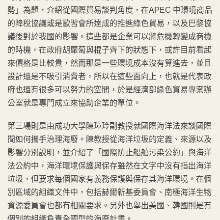
勢」為題，介紹從國際貿易談判角度，在APEC 中環境商品
的降稅協議或是歐習會所達成的推進綠色貿易，以及巴黎協
議後對於我國的影響。這些都是企業可以將危機轉變成商機
的時機，在政府胡蘿蔔與棍子齊下的狀態下，或許目前看起
來價格是比較貴，然而那是一些環境成本沒有算進去，並且
設計還是不吸引消費者，所以在這些面向上，也就是代表政
府也還有很多可以努力的空間，於是經濟部綠色貿易專案辦
公室就是專門成立來協助企業的單位。
第三場則是由成功大學陳璋玲副教授就國際海洋法來談國際
間如何攜手治理海廢。陳教授從海洋垃圾的定義、來源以及
影響分別說明，並介紹了「國際防止船舶污染公約」與海洋
法公約中，海洋環境保護與保存雖然在文字中沒有指出海洋
垃圾，但要求每個國家有義務保護與保存其海洋環境。在個
別區域的組織文件中，包括赫爾新基委員會、南極海洋生物
資源委員會也都有相關要求。另外也舉出美國、韓國則是有
個別的組織負責全國型的海廢計畫。