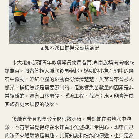
▲
知本溪口捕撈禿頭鯊盛況
卡大地布部落青年教導學員使用畚箕(卑南族稱搞搞絲)來
抓魚苗，將畚箕推入灘底後再舉起，透明的小魚在網中的礫
石中竄動，鮮紅心臟的跳動看得清清楚楚。魚苗會不會被人
抓光？捕捉無疑是需要節制的，但影響魚苗數量的因素是非
常複雜的，還有山林開發、溪流工程、截流引水可能會造成
其族群更大規模的破壞。
後續有學員興奮分享閒暇散步時，看到蛇在濕地水中游
泳，也有學員覺得蹲在水畔看小魚悠遊非常開心，想帶自己
的孩子來體驗這種樂趣。其實知識和技能的傳遞，也只是為