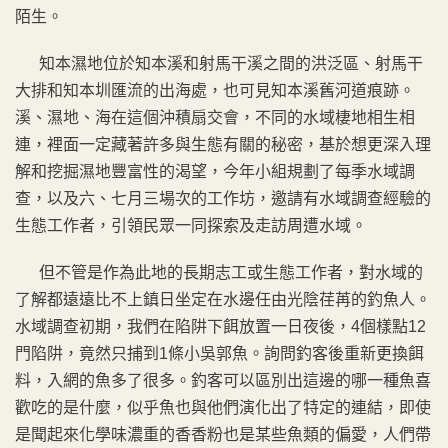
陌生。
知本濕地位於知本溪和射馬干溪之間的洪泛區、射馬干
大排和知本圳匯流的出海處，也可見知本溪舊河道痕跡。
溪、濕地、海在這個沖積扇交會，不同的水域棲地相生相
連，裡面一定藏著許多與生態有關的秘密，基於想更深入理
解和挖掘濕地豐富性的渴望，今年小組規劃了每季水域調
查，以及六、七月三場次的工作坊，邀請有水域調查經驗的
生態工作者，引領民眾一同探索及走訪周遭水域。
但不管是作為此地的長期志工或生態工作者，對水域的
了解都遠遠比不上鎮日坐定在水邊任由光陰荏苒的釣魚人。
水域調查初期，我們在陷阱下餌放置一日夜後，4個樣點12
門陷阱，竟然只捕到1條小吳郭魚。詢問釣客後重新更換餌
料，入網的魚多了很多。釣客可以區別出這邊的哪一種魚喜
歡吃的是什麼，似乎魚也與他們演化出了特定的連結，即使
是聞起來化學味濃重的香香粉也是某些魚類的偏愛，人們帶