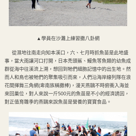
▲學員在沙灘上練習撒八卦網
從濕地往南走向知本溪口，六、七月時抓魚苗是此地盛
事，當大雨讓河口打開，日本禿頭鯊、鰻魚等魚類的幼魚成
群從海中往溪流上溯，想回到牠們細胞記憶中的出生地。然
而人和鳥也被牠們的聚集吸引而來，人們沿海岸線列隊在浪
花間揮舞三角網(卑南族稱撒棒)，漫天燕鷗不時俯衝入海並
來回巢位，對人來說一斤500元的魚苗是不小的經濟誘因，
對正值育雛季的燕鷗來說魚苗是營養的寶寶食品。