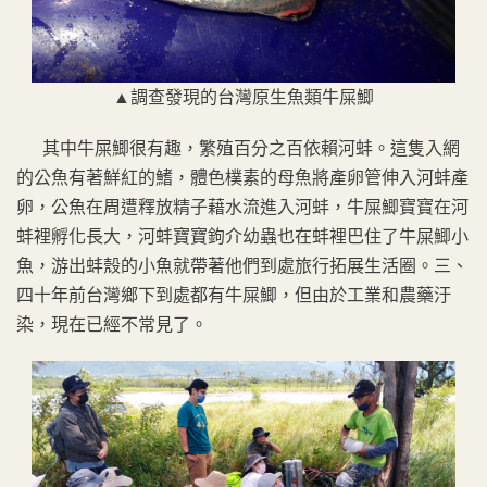
▲調查發現的台灣原生魚類牛屎鯽
其中牛屎鯽很有趣，繁殖百分之百依賴河蚌。這隻入網
的公魚有著鮮紅的鰭，體色樸素的母魚將產卵管伸入河蚌產
卵，公魚在周遭釋放精子藉水流進入河蚌，牛屎鯽寶寶在河
蚌裡孵化長大，河蚌寶寶鉤介幼蟲也在蚌裡巴住了牛屎鯽小
魚，游出蚌殼的小魚就帶著他們到處旅行拓展生活圈。三、
四十年前台灣鄉下到處都有牛屎鯽，但由於工業和農藥汙
染，現在已經不常見了。