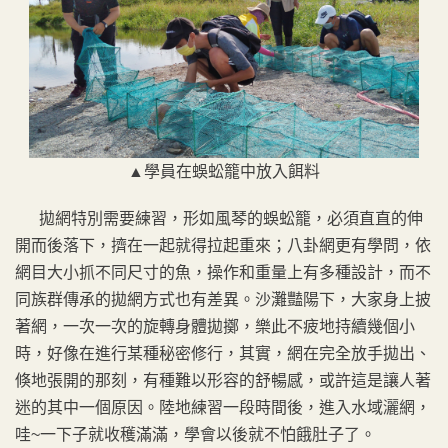
▲學員在蜈蚣籠中放入餌料
拋網特別需要練習，形如風琴的蜈蚣籠，必須直直的伸
開而後落下，擠在一起就得拉起重來；八卦網更有學問，依
網目大小抓不同尺寸的魚，操作和重量上有多種設計，而不
同族群傳承的拋網方式也有差異。沙灘豔陽下，大家身上披
著網，一次一次的旋轉身體拋擲，樂此不疲地持續幾個小
時，好像在進行某種秘密修行，其實，網在完全放手拋出、
倏地張開的那刻，有種難以形容的舒暢感，或許這是讓人著
迷的其中一個原因。陸地練習一段時間後，進入水域灑網，
哇~一下子就收穫滿滿，學會以後就不怕餓肚子了。