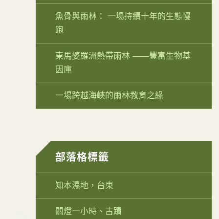
魚骨與雨林： 一場持續十年的生態慢
跑
東馬婆羅洲熱帶雨林 ——豐富生物基
因庫
一場跨越海峽的雨林教育之緣
部落格標籤
知本濕地，台東
關燈一小時、古蹟