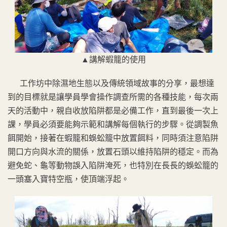
▲講解蝦籠的使用
工作坊中除濕地生態以及傳統領域故事的分享，最想達
到的目標就是讓學員學會操作調查所需的各種技能，每次兩
天的活動中，親自收放陷阱都是必備工作，直到最後一次上
課，學員必須要能夠示範和講解每個執行的步驟。從調製魚
餌開始，接著在蝦籠和蜈蚣籠中放置餌料，同時須注意陷阱
開口方向與水流的關係，放置石頭以維持陷阱的穩定。而為
避免蛇、龜等動物誤入陷阱淹死，也特別在長長的蜈蚣籠的
一頭塞入寶特空瓶，使頂端浮起。