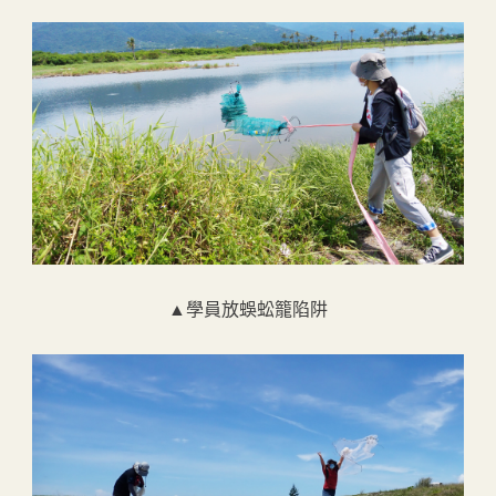
▲學員放蜈蚣籠陷阱