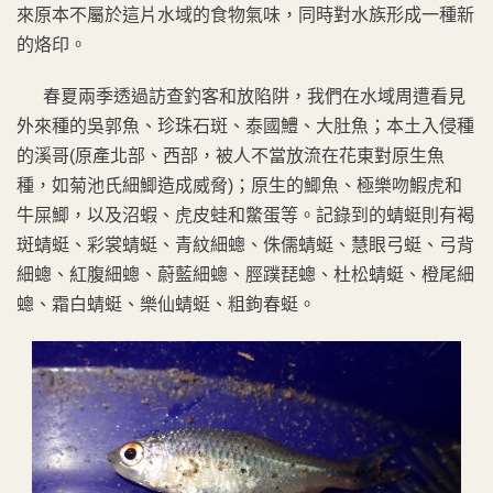
來原本不屬於這片水域的食物氣味，同時對水族形成一種新
的烙印。
春夏兩季透過訪查釣客和放陷阱，我們在水域周遭看見
外來種的吳郭魚、珍珠石斑、泰國鱧、大肚魚；本土入侵種
的溪哥(原產北部、西部，被人不當放流在花東對原生魚
種，如菊池氏細鯽造成威脅)；原生的鯽魚、極樂吻鰕虎和
牛屎鯽，以及沼蝦、虎皮蛙和鱉蛋等。記錄到的蜻蜓則有褐
斑蜻蜓、彩裳蜻蜓、青紋細蟌、侏儒蜻蜓、慧眼弓蜓、弓背
細蟌、紅腹細蟌、蔚藍細蟌、脛蹼琵蟌、杜松蜻蜓、橙尾細
蟌、霜白蜻蜓、樂仙蜻蜓、粗鉤春蜓。