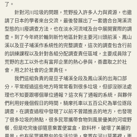
了。
針對河川垃圾的問題，荒野投入許多人力與資源，也邀
請了日本的學者來台交流，最後發展出了一套適合台灣溪流
型態的川廢調查方法，也在淡水河流域及台中展開實際的調
查。到了今年終於輪到新竹地區針對主要河川頭前溪、鳳山
溪以及豆子埔溪作系統性的完整調查，這次的調查包含行前
的訓練課程以及針對各組分配調查責任區域，主要成員除了
荒野的志工以外也有富邦企業的熱心參與，善盡取之於社
會，用之於社會的企業責任。
我們這組負責的是豆子埔溪全段及鳳山溪的出海口部
分，平常經過這些地方時常常看到很多垃圾，但卻沒辦法處
理也不知要跟哪個單位通報 ? 這次有了通報的系統，與夥伴
們利用好幾個假日的時間，騎摩托車以五百公尺為單位逐段
調查，在調查過程中發現了以前不曾踏進去的地方，也發現
了很多垃圾的熱點，很多民眾攜帶食物到風景優美的河堤野
餐 , 但是吃完後卻隨意棄置便當盒，飲料杯，破壞了美麗的
風景，也有民眾將整包的生活垃圾，棄置在河川草叢裡，更