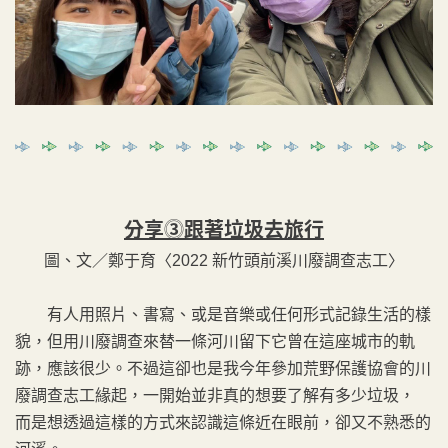
分享⓷
跟著垃圾去旅行
圖、文／鄭于育〈2022 新竹頭前溪川廢調查志工〉
有人用照片、書寫、或是音樂或任何形式記錄生活的樣
貌，但用川廢調查來替一條河川留下它曾在這座城市的軌
跡，應該很少。不過這卻也是我今年參加荒野保護協會的川
廢調查志工緣起，一開始並非真的想要了解有多少垃圾，
而是想透過這樣的方式來認識這條近在眼前，卻又不熟悉的