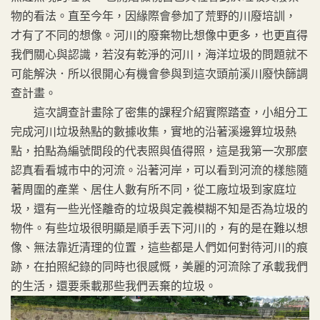
物的看法。直至今年，因緣際會參加了荒野的川廢培訓，
才有了不同的想像。河川的廢棄物比想像中更多，也更直得
我們關心與認識，若沒有乾淨的河川，海洋垃圾的問題就不
可能解決．所以很開心有機會參與到這次頭前溪川廢快篩調
查計畫。
這次調查計畫除了密集的課程介紹實際踏查，小組分工
完成河川垃圾熱點的數據收集，實地的沿著溪邊算垃圾熱
點，拍點為編號間段的代表照與值得照，這是我第一次那麼
認真看看城市中的河流。沿著河岸，可以看到河流的樣態隨
著周圍的產業、居住人數有所不同，從工廠垃圾到家庭垃
圾，還有一些光怪離奇的垃圾與定義模糊不知是否為垃圾的
物件。有些垃圾很明顯是順手丟下河川的，有的是在難以想
像、無法靠近清理的位置，這些都是人們如何對待河川的痕
跡，在拍照紀錄的同時也很感慨，美麗的河流除了承載我們
的生活，還要乘載那些我們丟棄的垃圾。