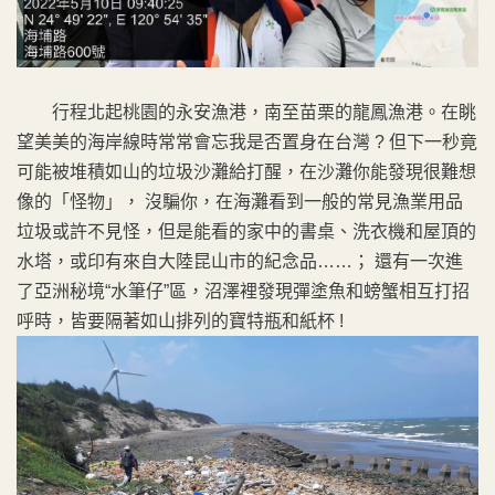
行程北起桃園的永安漁港，南至苗栗的龍鳳漁港。在眺
望美美的海岸線時常常會忘我是否置身在台灣 ? 但下一秒竟
可能被堆積如山的垃圾沙灘給打醒，在沙灘你能發現很難想
像的「怪物」， 沒騙你，在海灘看到一般的常見漁業用品
垃圾或許不見怪，但是能看的家中的書桌、洗衣機和屋頂的
水塔，或印有來自大陸昆山市的紀念品……； 還有一次進
了亞洲秘境“水筆仔”區，沼澤裡發現彈塗魚和螃蟹相互打招
呼時，皆要隔著如山排列的寶特瓶和紙杯 !