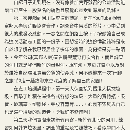
自認日子走到現在，沒有像參加荒野號召的公益活動能
讓自己產生一股莫名的驕傲且感覺心靈受到深層的洗滌。
第一次接觸到河川調查這個議題，是在YouTube 觀看
富邦人壽與荒野協會合作，調查台中烏溪的影片，心中受到
很大的啟發及感動。一念之間在網路上按下了按鍵讓自己成
為這次活動志工團的一份子，回想當時的這份悸動純粹是來
自於想了解在我已經居住了多年的家園，為何還是有一點陌
生，今年公司(富邦人壽)宣告將與荒野再次合作，而且調查
的河川就是我們新竹的母親河 - 頭前溪。基於好奇心以及對
於維護自然環境責無旁貸的使命感，何不趁機來一次”行腳
之旅” 的走一趟故鄉來更深度的了解自己的家園 !
在志工培訓課程中，第一天大伙直接到舊港大橋撿垃
圾，目擊了堆積在岸邊各式各樣的垃圾，大量的寶特瓶、吸
管、玻璃罐、塑膠袋、藥妝容器等……，心裏不禁反思自己
也是這些垃圾的製造者，令我好不慚愧啊 !
第二天我們實際走訪新竹南寮 - 新竹竹北段的河川 , 練
習如何計算垃圾量、調查的重點及拍照技巧，看似學問不大