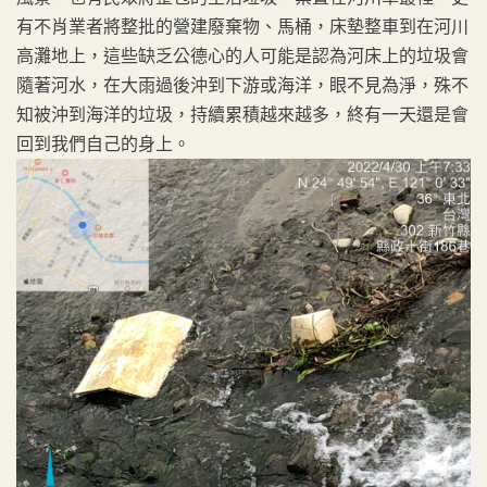
有不肖業者將整批的營建廢棄物、馬桶，床墊整車到在河川
高灘地上，這些缺乏公德心的人可能是認為河床上的垃圾會
隨著河水，在大雨過後沖到下游或海洋，眼不見為淨，殊不
知被沖到海洋的垃圾，持續累積越來越多，終有一天還是會
回到我們自己的身上。