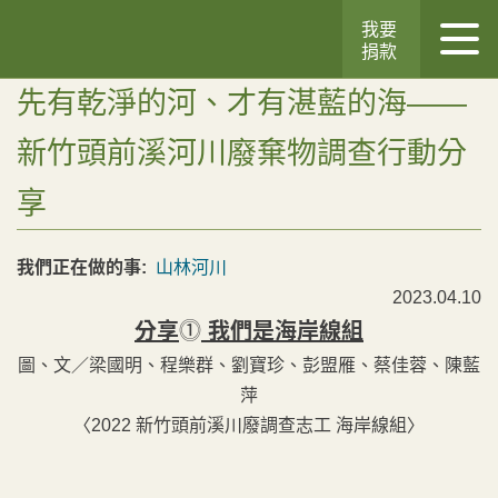
我要
捐款
先有乾淨的河、才有湛藍的海——
新竹頭前溪河川廢棄物調查行動分
享
我們正在做的事:
山林河川
2023.04.10
分享
⓵
我們是海岸線組
圖、文／梁國明、程樂群、劉寶珍、彭盟雁、蔡佳蓉、陳藍
萍
〈2022 新竹頭前溪川廢調查志工
海岸線組〉