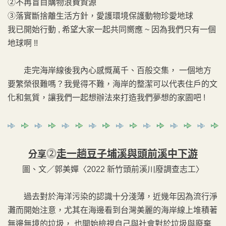
②不再盲目購物浪費資源
③落實斷捨離生活方針，愛護環境保護動物珍愛地球
我已開始行動 , 希望大家一起共同嚮應 ~ 因為我們只有一個
地球啊 !!
走完海岸線後我內心感慨萬千、百般交集， 一個地方
要繁榮很難嗎？我覺得不難，海岸的整潔可以代表住戶的文
化和氣質，讓我們一起想辦法來打造我們夢想的家園吧 !
⓶
走一趟豆子埔溪與頭前溪中下游
分享
圖、文／郭美嬋〈2022 新竹頭前溪川廢調查志工〉
過去對於海洋污染的認識十分淺薄，近幾年因為流行淨
灘而開始注意，尤其在海邊看到台灣美麗的海岸線上堆積著
無邊無境的垃圾， 也開始檢視自己與社會對於垃圾與廢棄