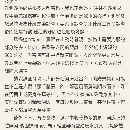
河溪。
淨灘淨溪經驗很多人都有過，我也不例外， 往往在淨灘過
程中撿完雖然有種暢快感，但更多的是沉重的心情。也從沒
想過垃圾為什麼需要調查，要怎麼調查？用什麼工具？調查
後的接續行動 種種的疑問也在腦袋發酵。
透過這次培訓，實際在出勤時發現，技術上需要克服的
部分好多，比如：點到點之間的距離， 雖然紙上短短的
500 公尺，但有時可能中途就有斷點，人煙罕至更是常見；
又或者在計算袋數、照片類型選擇上 等等，著實都讓組員
間陷入選擇
這次調查發現，大部分在河床或出海口的廢棄物有可能
並不全是人們「隨手亂丟」的，隨著風雨溪流順水而下，浮
在河面上或藏身在草叢中； 但也不少家庭垃圾隱身其中，
某些調查點因種種原因，家庭垃圾隨意棄置、甚至帳篷、辦
公椅、都讓我大為震驚！
此外，不只有廢棄物、過程中收穫頗多的是，河床上的
陰陽河(後因通報環保局，經查疑有營建廢水流入 ...)堤防邊