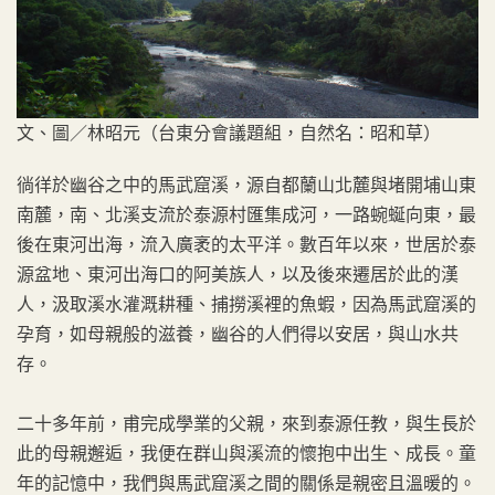
文、圖／林昭元（台東分會議題組，自然名：昭和草）
徜徉於幽谷之中的馬武窟溪，源自都蘭山北麓與堵開埔山東
南麓，南、北溪支流於泰源村匯集成河，一路蜿蜒向東，最
後在東河出海，流入廣袤的太平洋。數百年以來，世居於泰
源盆地、東河出海口的阿美族人，以及後來遷居於此的漢
人，汲取溪水灌溉耕種、捕撈溪裡的魚蝦，因為馬武窟溪的
孕育，如母親般的滋養，幽谷的人們得以安居，與山水共
存。
二十多年前，甫完成學業的父親，來到泰源任教，與生長於
此的母親邂逅，我便在群山與溪流的懷抱中出生、成長。童
年的記憶中，我們與馬武窟溪之間的關係是親密且溫暖的。