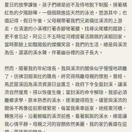
夏日的放學課後，孩子們總是迫不及待地脫下制服，揹著橘
紅色的夕陽餘暉，一個個跳進這天然的泳池，悠游其中；也
還記得，假日午後，父母親帶著我們兄弟倆往溪流的上游
走，在清澈的小溪裡打著赤腳彎著腰，找尋尖尾螺的蹤跡；
更不會忘記，阿公三不五時從河裡提著活跳跳的溪蝦回家，
當時那臉上如豔陽般的燦爛笑容。我們的生活，總是與溪流
為伍，潺潺的溪水聲，伴著幽谷裡的孩子長大。
然而，隨著我的年紀增長，我與溪流的關係似乎慢慢地疏離
了，彷彿羽翅漸壯的雛鳥，終究得飛離母親的懷抱。曾經，
馬武窟溪因為溪流資源日益匱乏，政府下令全面封溪，讓溪
流自然復育，得以恢復生機；當封溪的命令解除，我卻必須
離鄉求學，原本熟悉的溪水，逐漸變得陌生。儘管與溪流的
關係不再像從前那樣緊密，每當我乘車返家，途經東河橋，
轉進河谷，沿著蜿蜒的溪流前進，看著粼粼的溪水，總是讓
我心情平靜。母親之河的容顏依然美麗，我的家仍舊還在這