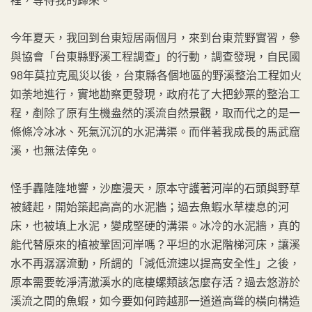
裡，等待我的歸來。
今年夏天，我回到台東短居兩個月，來到台東荒野實習，參
與協會「台東縣野溪工程調查」的行動，調查發現，自民國
98年莫拉克風災以後，台東縣各個地區的野溪整治工程如火
如荼地進行，實地勘察更發現，政府花了大把鈔票的整治工
程，剷除了原有生機盎然的溪流自然景觀，取而代之的是一
條條冷冰冰、死氣沉沉的水泥溝渠。而伴著我成長的馬武窟
溪，也無法倖免。
怪手轟隆隆地響，沙塵漫天，原本守護著河岸的石頭與野草
被鏟起，開始築起高高的水泥牆；過去魚蝦水草棲息的河
床，也被填上水泥，變成堅硬的溝渠。冰冷的水泥牆，真的
能代替原來的植被鞏固河岸嗎？平坦的水泥階梯河床，讓溪
水不再潺潺流動，所謂的「減低流速以提高安全性」之後，
原本需要乾淨清澈溪水的底棲螺類該怎麼存活？過去悠游於
溪流之間的魚蝦，如今要如何跨越那一道道高聳的橫向構造