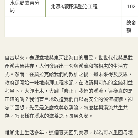
水保局臺東分
北源3鄰野溪整治工程
102
局
總金
額
自古以來，泰源盆地與東河出海口的居民，世世代代與馬武
窟溪共榮共存，人們發展出一套與溪流和諧相處的生活方
式。然而，在莫拉克給我們的教訓之後，還未來得及反思，
政府卻開始一味地崇拜工程水泥，在政績與可能的金錢利益
考量下，大興土木，大肆「修正」我們的溪流，這樣真的是
正確的嗎？我們盲目地改造我們自以為安全的溪流樣貌，卻
忘了回想，先民是怎麼樣尊敬溪流，怎麼樣與溪流共生共
存，怎麼樣在溪水的滋養之下長居久安。
離鄉北上生活多年，這個夏天回到泰源，以為可以重回母親