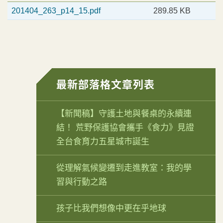
201404_263_p14_15.pdf
289.85 KB
最新部落格文章列表
【新聞稿】守護土地與餐桌的永續連
結！ 荒野保護協會攜手《食力》見證
全台食育力五星城市誕生
從理解氣候變遷到走進教室：我的學
習與行動之路
孩子比我們想像中更在乎地球