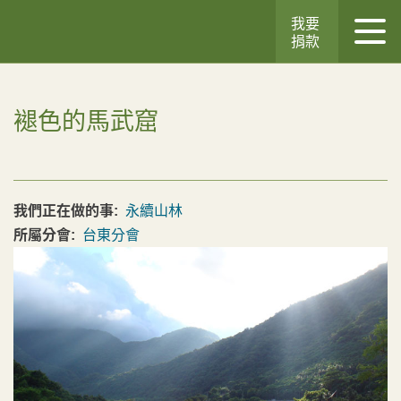
我要
捐款
褪色的馬武窟
我們正在做的事:
永續山林
所屬分會:
台東分會