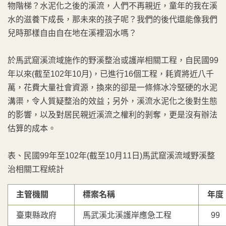
物階梯？水泥化之後的溪流，人們不再親近，童年的我在溪
水的滋養下成長，那未來的孩子呢？我們的後代還能像我們
兒時那樣自由自在地在溪裡泅水嗎？
於馬武窟溪流域施作的野溪整治或護岸相關工程，自民國99
年以來(截至102年10月)，已進行16個工程，耗資將近八千
萬，花費大量社會資源，換來的卻是一條條冰冷堅硬的水泥
溝渠，令人質疑整治的效益；另外，溪流水泥化之後對生態
的影響，以及對居民親近溪流之權利的剝奪，更是沒有辦法
估算的成本。
表、民國99年至102年(截至10月11日)馬武窟溪流域野溪整
治相關工程統計
主管機關
標案名稱
年度
臺東縣政府
馬武溪北溪護岸應急工程
99