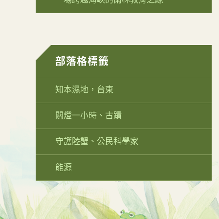
部落格標籤
知本濕地，台東
關燈一小時、古蹟
守護陸蟹、公民科學家
能源