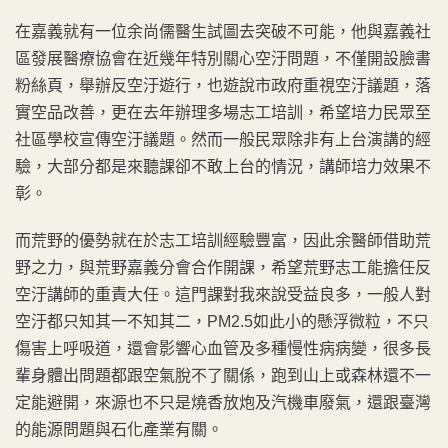
在嘉義就有一位余尚儒醫生試圖去突破不可能，他與嘉義社
區發展醫療協會在近幾年特別關心空汙問題，不僅開設臉書
粉絲頁，舉辦反空汙遊行，也遊說市政府重視空汙議題，落
實空品改善，更在去年辦理多場志工培訓，希望培力民眾至
社區學校宣傳空汙議題。然而一般民眾除非有上台演講的經
驗，大部分都是來聽課卻不敢上台的情況，講師培力效果不
彰。
而荒野的優勢就在於志工培訓經驗豐富，因此余醫師借助荒
野之力，與荒野嘉義分會合作開課，希望荒野志工能擔任反
空汙講師的重責大任。這門課對我來說受益良多，一般人對
空汙都只知其一不知其二，PM2.5如此小的懸浮微粒，不只
傷害上呼吸道，還會影響心血管及多種慢性病病變，很多長
輩身體出問題都跟空氣脫不了關係，跑到山上或森林還不一
定能避開，來源也不只是燒香放炮及汽機車廢氣，還跟臺灣
的能源問題與石化產業有關。