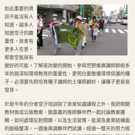
如此重要的資
訊不能沒有人
知道，越多人
知道空汙的嚴
重性，就會有
更多人在意，
那麼空氣就有
變好的可能。了解是改變的開始，參與荒野推廣講師群組多
年的我深知環境教育的重要性，更明白要散播環境保護的種
子，必須要先把培育種子講師的土壤照顧好，讓種子更容易
發芽。
於是今年的分會空汙培訓除了背景知識課程之外，我把相關
教材做成公版教案，跟嘉義的推師夥伴們一起討論教案邏
輯，如何處理反對問題，以及生活習慣、能源及產業結構面
的脈絡釐清，一週後再請夥伴們試講。經過一整天的努力吸