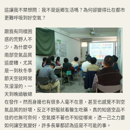
這讓我不禁想問：我不是返鄉生活嗎？為何卻變得比在都市
更難呼吸到好空氣？
跟我有同樣困
惑的荒野人不
少，為什麼中
南部空氣品質
這麼糟，尤其
是一到秋冬季
節天空就時常
灰濛濛的，一
天到晚過敏總
在發作。然而身邊也有很多人毫不在意，甚至也感覺不到空
氣品質的好壞，反正不舒服就看醫生吃藥，真的知道空品不
佳的也無可奈何，空氣摸不著也不知從哪來，憑一己之力要
如何讓空氣變好，許多長輩都認為這是不可能的事。