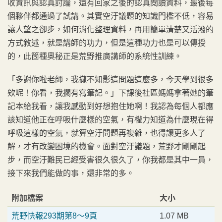
收資訊與認真討論，還有回家之後的認真閱讀資料，最後每
個夥伴都通過了試講。其實空汙議題的知識門檻不低，容易
讓人望之卻步，如何消化整理資料，再用簡單清楚又活潑的
方式敘述，就是講師的功力，但是這種功力也是可以傳授
的，此箇種奧秘正是荒野推廣講師的系統性訓練。
「多謝你啦老師，我攏不知影這問題這麼多，今天學到很多
欸呢！你看，我擱有寫筆記。」下課後社區媽媽拿著她的筆
記本給我看，讓我感動到好想抱住她啊！我認為每個人都應
該知道他正在呼吸什麼樣的空氣，有權力知道為什麼現在得
呼吸這樣的空氣，就算空汙問題再複雜，也得讓更多人了
解，才有改變困境的機會。面對空汙議題，荒野才剛剛起
步，而空汙難民已經受害很久很久了，你我都是其中一員，
接下來我們能做的事，還非常的多。
附加檔案
大小
荒野快報293期第8～9頁
1.07 MB