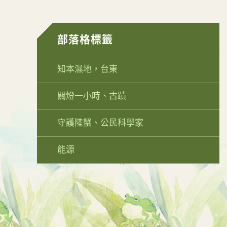
部落格標籤
知本濕地，台東
關燈一小時、古蹟
守護陸蟹、公民科學家
能源