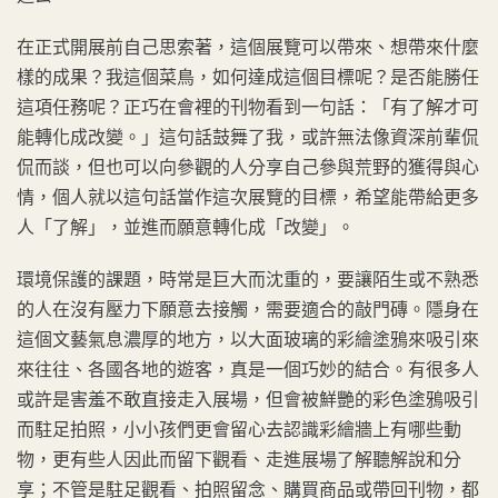
在正式開展前自己思索著，這個展覽可以帶來、想帶來什麼
樣的成果？我這個菜鳥，如何達成這個目標呢？是否能勝任
這項任務呢？正巧在會裡的刊物看到一句話：「有了解才可
能轉化成改變。」這句話鼓舞了我，或許無法像資深前輩侃
侃而談，但也可以向參觀的人分享自己參與荒野的獲得與心
情，個人就以這句話當作這次展覽的目標，希望能帶給更多
人「了解」，並進而願意轉化成「改變」。
環境保護的課題，時常是巨大而沈重的，要讓陌生或不熟悉
的人在沒有壓力下願意去接觸，需要適合的敲門磚。隱身在
這個文藝氣息濃厚的地方，以大面玻璃的彩繪塗鴉來吸引來
來往往、各國各地的遊客，真是一個巧妙的結合。有很多人
或許是害羞不敢直接走入展場，但會被鮮艷的彩色塗鴉吸引
而駐足拍照，小小孩們更會留心去認識彩繪牆上有哪些動
物，更有些人因此而留下觀看、走進展場了解聽解說和分
享；不管是駐足觀看、拍照留念、購買商品或帶回刊物，都