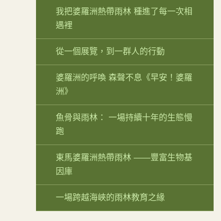
我把婆羅洲熱帶雨林 種進了每一次相
遇裡
從一個展覽，到一群人的行動
婆羅洲的呼喚 森聲不息《早安！婆羅
洲》
魚骨與雨林： 一場持續十年的生態慢
跑
東馬婆羅洲熱帶雨林 ——豐富生物基
因庫
一場跨越海峽的雨林教育之緣