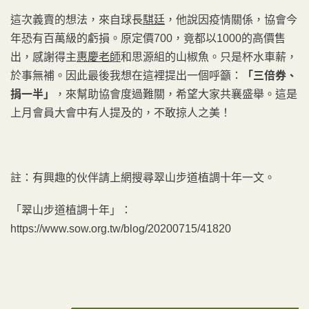
這次義賣的想法，來自球長
騏廷
，他說因疫情關係，協會今
年恐有百萬級的虧損。原定價700，竟都以1000的高價售
出，感謝得主
惠慶老師
和思源組的山椒魚。只是杯水車薪，
於事無補。因此最後我想在這裡提出一個呼籲：
「三倍券、
捐一半」
，來幫助協會度過難關，希望大家共襄盛舉。這是
上月會員大會中有人提及的，不敢掠人之美！
註：有興趣的伙伴請上網搜尋翠山步道植調十年一文。
「翠山步道植調十年」：
https://www.sow.org.tw/blog/20200715/41820