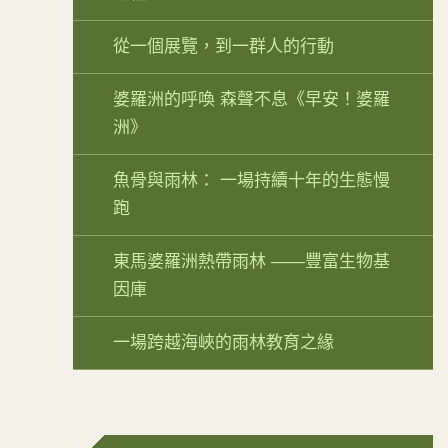
從一個展覽，到一群人的行動
婆羅洲的呼喚 森聲不息《早安！婆羅
洲》
魚骨與雨林： 一場持續十年的生態慢
跑
東馬婆羅洲熱帶雨林 ——豐富生物基
因庫
一場跨越海峽的雨林教育之緣