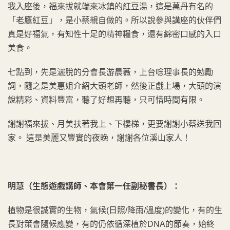
我入座後，福來拔就端來冰鎮的紅豆湯，這是萬丹有名的
「老鷹紅豆」，是小蔡親自做的。所以說參與講座的伙伴們
真是好福氣，有知性十足的精神糧食，還有綿密口感的入口
美食。
七點到，先是灑脫的分會長游晨薇，上台唸理事長的勉勵
詞，隨之是美惠姐介紹大頭老師，然後正戲上場，大頭的演
說精彩、資料豐富，聽了好想再聽，只可惜時間有限。
謝謝福來拔、月美扶著我上、下樓梯，更要謝謝小蔡送我回
家。 這是美麗又豐實的夜晚，謝謝各位溪山家人！
明慧（生態遊戲講師、本會第一任副秘書長）：
植物是很誠實的生物，氣候(日照/降雨/溫度)的變化，有的生
長對策會隨候應變，有的仍依循深植於DNA的節奏，始終