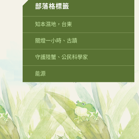
部落格標籤
知本濕地，台東
關燈一小時、古蹟
守護陸蟹、公民科學家
能源