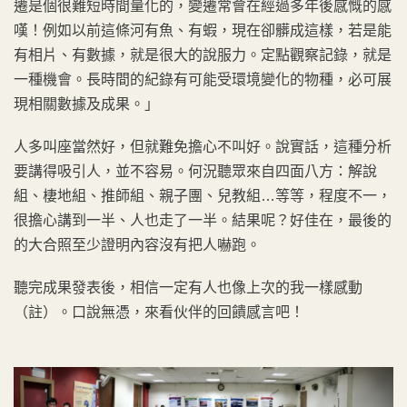
遷是個很難短時間量化的，變遷常會在經過多年後感慨的感
嘆！例如以前這條河有魚、有蝦，現在卻髒成這樣，若是能
有相片、有數據，就是很大的說服力。定點觀察記錄，就是
一種機會。長時間的紀錄有可能受環境變化的物種，必可展
現相關數據及成果。」
人多叫座當然好，但就難免擔心不叫好。說實話，這種分析
要講得吸引人，並不容易。何況聽眾來自四面八方：解說
組、棲地組、推師組、親子團、兒教組…等等，程度不一，
很擔心講到一半、人也走了一半。結果呢？好佳在，最後的
的大合照至少證明內容沒有把人嚇跑。
聽完成果發表後，相信一定有人也像上次的我一樣感動
（註）。口說無憑，來看伙伴的回饋感言吧！