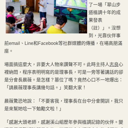
了一場「翠山步
道植調十年的成
果發表
（註）」。沒想
到，光靠伙伴事
前email、Line和Facebook等社群媒體的傳播，在場高朋滿
座。
場面搞這麼大，非要大人物來讚聲不可。此時主持人
志良
心
裡納悶，程序表明明寫的是理事長，可是一旁等著講話的卻
是分會長晨薇。是怎樣？篡位了嗎？竟然心口不一地爆出：
「請晨薇理事長講幾句話。」笑翻大家！
晨薇驚恐地說：「不要害我，理事長在台中分會開訓，我只
是來幫她唸一下勉勵文啦！」
「感謝大頭老師，感謝溪山組歷年參與植調記錄的伙伴。變