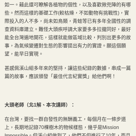
如一。藉此還可瞭解各植物的個性，以及喜歡揪兜陣的有哪
些。然而這樣的基礎工作(較枯燥，不如動物有挑戰性)，實
際投入的人不多，尚未如鳥類，青蛙等已有多年全國性的調
查資料庫建立。難怪大頭疾呼請大家要多多拉攏同好，最好
能全台灣遍地開花，這樣就能做區域比較，判別出更多的故
事，為氣候變遷對生態的影響提出有力的實證。願這個願
望，能早日實現。
甚感佩溪山組多年來的堅持，讓這些紀錄的數據，串成一篇
篇的故事，應該頒發「最佳代言紀實獎」給他們啊！
大頭老師（北1解、本次講師）：
在台灣，要找一群自發性的無酬義工，每個月在一條步道
上，長期地記錄70棵樹木的物候樣態，幾乎是Mission
Impossible。但溪山組做到了，他們不但進行了10年，而且