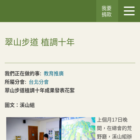
我要
捐款
翠山步道 植調十年
我們正在做的事:
教育推廣
所屬分會:
台北分會
翠山步道植調十年成果發表花絮
圖文：溪山組
上個月17日晚
間，在總會的荒
野廳，溪山組辦