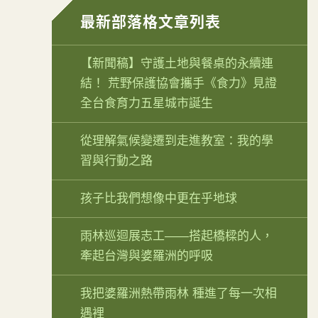
最新部落格文章列表
【新聞稿】守護土地與餐桌的永續連
結！ 荒野保護協會攜手《食力》見證
全台食育力五星城市誕生
從理解氣候變遷到走進教室：我的學
習與行動之路
孩子比我們想像中更在乎地球
雨林巡迴展志工——搭起橋樑的人，
牽起台灣與婆羅洲的呼吸
我把婆羅洲熱帶雨林 種進了每一次相
遇裡