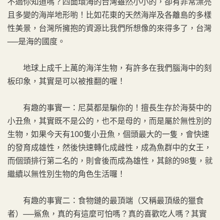
不過你知道嗎？四面環海的台灣雖然小小的，卻有非常漂亮
且多變的海岸地形喲！比如花東的天然海岸及各離島的多樣
性美景，台灣所擁抱的資源比我們所想像的來得多了，台灣
──是海的國度。
地球上成千上萬的海洋生物，有許多在我們腦海中的刻
板印象，其實是可以被推翻的喔！
有趣的事實一：尼莫都是騙你的！擅長生存於海葵中的
小丑魚，其實既不是公的，也不是母的，而是屬於無性別的
生物，如果今天有100隻小丑魚，個頭最大的一隻，會快速
的發育成雄性，然後快速轉化成雌性，成為魚群中的女王，
而個頭排行第二名的，則會後而成為雄性，其餘的98隻，就
繼續以無性別生物的角色生活囉！
有趣的事實二：食物鏈的最頂端（又稱最頂級的獵食
者）──鯊魚，真的有這麼可怕嗎？真的喜歡吃人嗎？其實