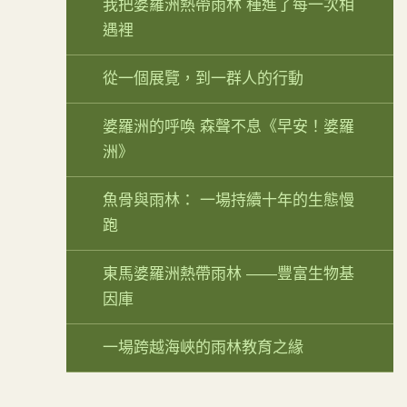
我把婆羅洲熱帶雨林 種進了每一次相
遇裡
從一個展覽，到一群人的行動
婆羅洲的呼喚 森聲不息《早安！婆羅
洲》
魚骨與雨林： 一場持續十年的生態慢
跑
東馬婆羅洲熱帶雨林 ——豐富生物基
因庫
一場跨越海峽的雨林教育之緣