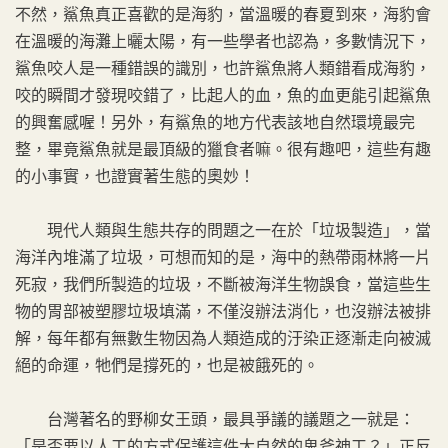
不然，鯊魚真正喜歡的是海豹，當溫暖的春夏到來，海豹會
在溫暖的海灘上曬太陽，有一些學者也認為，多數情況下，
鯊魚咬人是一種錯誤的識別，也許鯊魚將人類錯看成海豹，
咬的瞬間才發現咬錯了，比起人的血，魚的血更能引起鯊魚
的興奮感喔！另外，有鯊魚的地方代表該地自然環境最完
整，畢竟鯊魚就是最頂級的獵食者嘛。很有趣吧，這些有趣
的小事實，也證實著生態的奧妙！
現代人類與生態共存的問題之一在於「垃圾製造」，當
海洋內堆滿了垃圾，可想而知的是，海中的熱帶雨林將一片
死寂，我們所製造的垃圾，不斷被海洋生物誤食，當這些生
物的胃部被塑膠垃圾填滿，不僅沒辦法消化，也沒辦法被排
解，每年都有無數生物因為人類造成的汙染正逐漸走向被滅
絕的命運，牠們是撐死的，也是被餓死的。
台灣著名的野柳女王頭，最具爭議的議題之一就是：
「是否要以人工的方式保護這件大自然的鬼斧神工？」正反