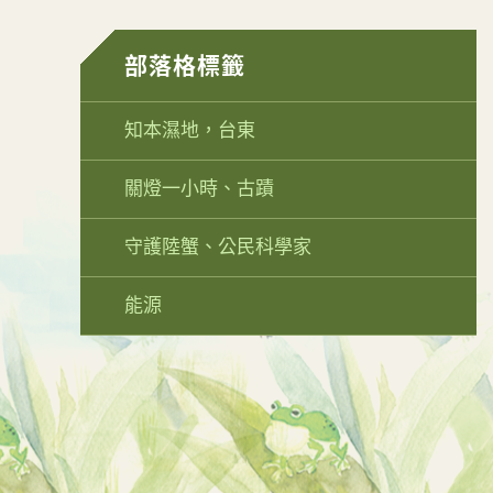
部落格標籤
知本濕地，台東
關燈一小時、古蹟
守護陸蟹、公民科學家
能源