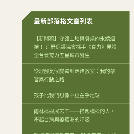
最新部落格文章列表
【新聞稿】守護土地與餐桌的永續連
結！ 荒野保護協會攜手《食力》見證
全台食育力五星城市誕生
從理解氣候變遷到走進教室：我的學
習與行動之路
孩子比我們想像中更在乎地球
雨林巡迴展志工——搭起橋樑的人，
牽起台灣與婆羅洲的呼吸