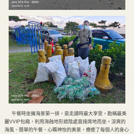
午餐時坐擁海景第一排，是走讀時最大享受，勘稱最美
麗VVIP包廂，利用海蝕地形遮陰處直接席地而坐。涼爽的
海風、簡單的午餐、心曠神怡的美景，療癒了每個人的身心