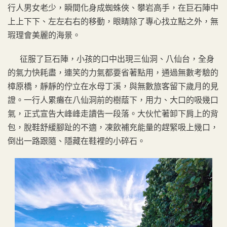
行人男女老少，瞬間化身成蜘蛛俠、攀岩高手，在巨石陣中
上上下下、左左右右的移動，眼睛除了專心找立點之外，無
瑕理會美麗的海景。
征服了巨石陣，小孩的口中出現三仙洞、八仙台，全身
的氣力快耗盡，連笑的力氣都要省著點用，通過無數考驗的
樟原橋，靜靜的佇立在水母丁溪，與無數旅客留下歲月的見
證。一行人累癱在八仙洞前的樹蔭下，用力、大口的吸幾口
氣，正式宣告大峰峰走讀告一段落。大伙忙著卸下肩上的背
包，脫鞋舒緩腳趾的不適，凍飲補充能量的趕緊吸上幾口，
倒出一路跟隨、隱藏在鞋裡的小碎石。