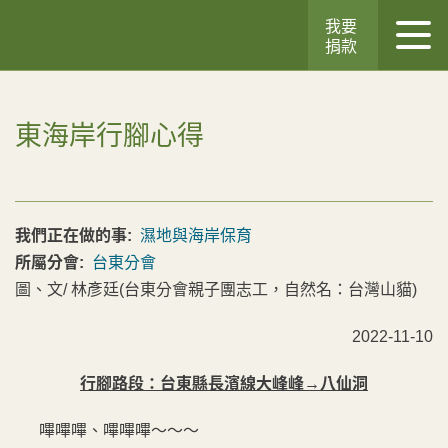
我要
捐款
東海岸行腳心得
我們正在做的事:
濕地與海岸保育
所屬分會:
台東分會
圖、文/ 林彥廷(台東分會親子團志工，自然名：台灣山貓)
2022-11-10
行腳路段：台東縣長濱線大峰峰→八仙洞
嗶嗶嗶、嗶嗶嗶～～～