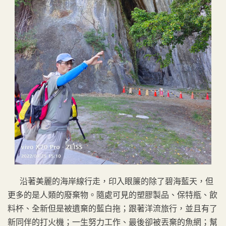
沿著美麗的海岸線行走，印入眼簾的除了碧海藍天，但
更多的是人類的廢棄物。隨處可見的塑膠製品、保特瓶、飲
料杯、全新但是被遺棄的藍白拖；跟著洋流旅行，並且有了
新同伴的打火機；一生努力工作、最後卻被丟棄的魚網；幫