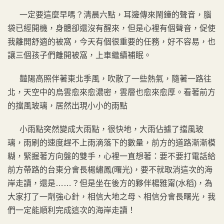
一定要這麼早嗎？清晨六點，耳邊傳來鬧鐘的聲音，腦
袋已經開機，身體卻還沒有醒來，但是心裡有個聲音，促使
我離開舒適的被窩，今天有個很重要的任務，好不容易，也
讓三個孩子們離開被窩，上車繼續補眠。
豔陽高照伴著東北季風，吹散了一些熱氣，隨著一路往
北，天空中的烏雲愈來愈濃密，雲層也愈來愈厚。看著前方
的擋風玻璃，居然出現小小的雨點
小雨點突然變成大雨點，很快地，大雨佔據了擋風玻
璃，雨刷的速度趕不上雨滴落下的數量，前方的道路漸漸模
糊，緊握著方向盤的雙手，心裡一直想著：要不要打電話給
前方帶路的台東分會長楊繡鳳(曙光)，要不就取消這次的海
岸走讀，還是……？但是坐在後方的夥伴楊雅甯(水稻)，為
大家打了一劑強心針，相信大地之母、相信分會長曙光，我
們一定能順利完成這次的海岸走讀！