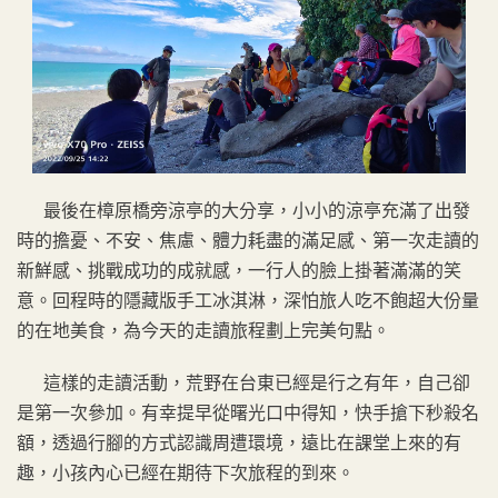
最後在樟原橋旁涼亭的大分享，小小的涼亭充滿了出發
時的擔憂、不安、焦慮、體力耗盡的滿足感、第一次走讀的
新鮮感、挑戰成功的成就感，一行人的臉上掛著滿滿的笑
意。回程時的隱藏版手工冰淇淋，深怕旅人吃不飽超大份量
的在地美食，為今天的走讀旅程劃上完美句點。
這樣的走讀活動，荒野在台東已經是行之有年，自己卻
是第一次參加。有幸提早從曙光口中得知，快手搶下秒殺名
額，透過行腳的方式認識周遭環境，遠比在課堂上來的有
趣，小孩內心已經在期待下次旅程的到來。