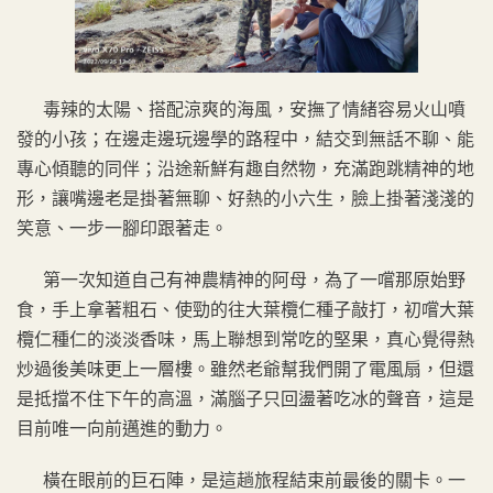
毒辣的太陽、搭配涼爽的海風，安撫了情緒容易火山噴
發的小孩；在邊走邊玩邊學的路程中，結交到無話不聊、能
專心傾聽的同伴；沿途新鮮有趣自然物，充滿跑跳精神的地
形，讓嘴邊老是掛著無聊、好熱的小六生，臉上掛著淺淺的
笑意、一步一腳印跟著走。
第一次知道自己有神農精神的阿母，為了一嚐那原始野
食，手上拿著粗石、使勁的往大葉欖仁種子敲打，初嚐大葉
欖仁種仁的淡淡香味，馬上聯想到常吃的堅果，真心覺得熱
炒過後美味更上一層樓。雖然老爺幫我們開了電風扇，但還
是抵擋不住下午的高溫，滿腦子只回盪著吃冰的聲音，這是
目前唯一向前邁進的動力。
橫在眼前的巨石陣，是這趟旅程結束前最後的關卡。一