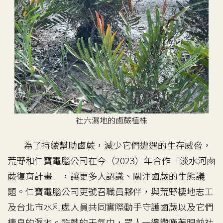
社六濕地的鹵蕨植株
為了持續幫助鹵蕨，減少它們遭遇的生存威脅，
荒野和仁寶電腦公司在今（2023）年合作「淡水河鹵
蕨復育計畫」，讓更多人認識、關注鹵蕨的生態議
題。仁寶電腦公司更號召職員夥伴，與荒野棲地志工
及台北市水利處人員共同實際動手守護鹵蕨以及它們
棲息的濕地。酷熱的天氣中，眾人一邊讚嘆著眼前社