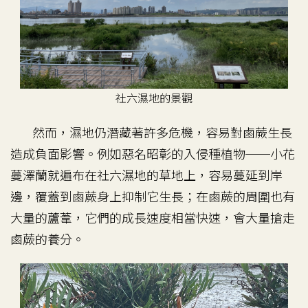
社六濕地的景觀
然而，濕地仍潛藏著許多危機，容易對鹵蕨生長
造成負面影響。例如惡名昭彰的入侵種植物──小花
蔓澤蘭就遍布在社六濕地的草地上，容易蔓延到岸
邊，覆蓋到鹵蕨身上抑制它生長；在鹵蕨的周圍也有
大量的蘆葦，它們的成長速度相當快速，會大量搶走
鹵蕨的養分。