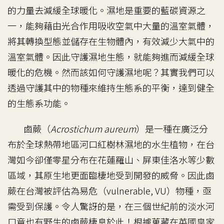
的力量去減緩全球暖化。濕地是重要的藍碳資源之
一，能夠藉由光合作用吸收空氣中大量的溫室氣體，
將其轉換型態並儲存在生物體內，有效減少大氣中的
溫室氣體。因此守護濕地生態，就能夠進而減緩全球
暖化的危機。然而該如何守護濕地呢？其實我們可以
透過守護其中的物種來維持生態系的平衡，達到健全
的生態系功能。
鹵蕨（
Acrostichum aureum
）是一種在廣泛分
布於全球熱帶地區河口紅樹林濕地的水生植物，在台
灣如今卻僅零星分布在花蓮羅山、屏東佳洛水等少數
區域，其原生地更面臨棲地受到開發的威脅。因此鹵
蕨在台灣被評估為易危（vulnerable, VU）物種，亟
需受到保護。令人驚訝的是，在三個世紀前的淡水河
口竟也有野生的鹵蕨棲息於此！根據蒐藏在英國皇家