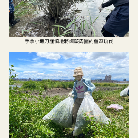
手拿小鐮刀謹慎地將鹵蕨周圍的蘆葦疏伐