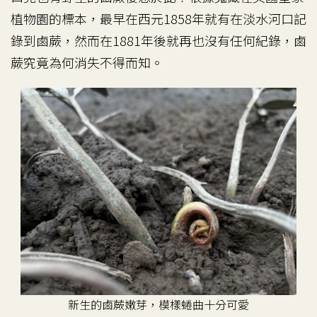
植物園的標本，最早在西元1858年就有在淡水河口記
錄到鹵蕨，然而在1881年後就再也沒有任何紀錄，鹵
蕨究竟為何消失不得而知。
新生的鹵蕨嫩芽，模樣蜷曲十分可愛