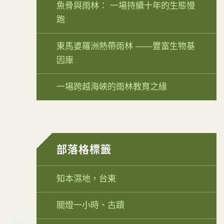
魚骨與雨林： 一場持續十年的生態慢
跑
東馬婆羅洲熱帶雨林 ——豐富生物基
因庫
一場跨越海峽的雨林教育之緣
部落格標籤
知本濕地，台東
關燈一小時、古蹟