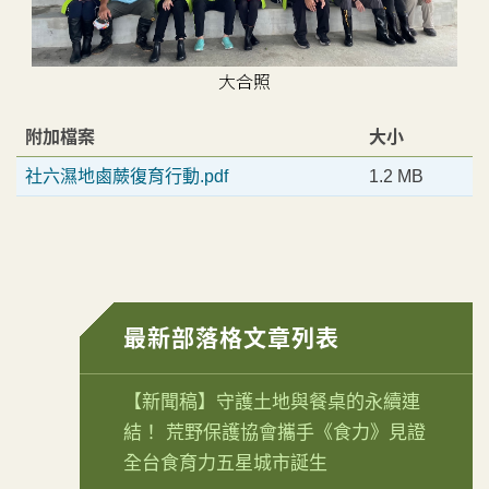
大合照
附加檔案
大小
社六濕地鹵蕨復育行動.pdf
1.2 MB
最新部落格文章列表
【新聞稿】守護土地與餐桌的永續連
結！ 荒野保護協會攜手《食力》見證
全台食育力五星城市誕生