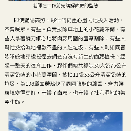
老師在工作前先講解鹵蕨的型態
即使艷陽高照，夥伴們仍盡心盡力地投入活動，
不曾喊累。有些人負責拔除草地上的小花蔓澤蘭，有
些人拿著鐮刀細心地將鹵蕨周圍的蘆葦割除，有些人
幫忙撿拾濕地裡數不盡的人造垃圾，有些人則如同冒
險隊般地穿梭祕徑去調查有沒有新生的鹵蕨植株。經
過一整天的復育工作，夥伴們總共移除30大袋75公升
清潔袋裝的小花蔓澤蘭、撿拾11袋33公升清潔袋裝的
垃圾、為198叢鹵蕨疏伐了周圍強勢的蘆葦，齊力讓
環境變得更好，守護了鹵蕨，也守護了社六濕地的美
麗生態。