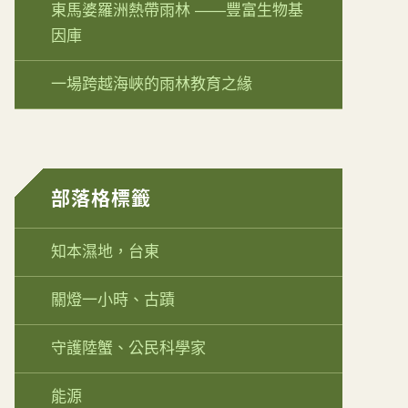
東馬婆羅洲熱帶雨林 ——豐富生物基
因庫
一場跨越海峽的雨林教育之緣
部落格標籤
知本濕地，台東
關燈一小時、古蹟
守護陸蟹、公民科學家
能源