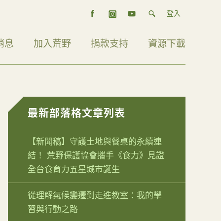
登入
消息
加入荒野
捐款支持
資源下載
最新部落格文章列表
【新聞稿】守護土地與餐桌的永續連
結！ 荒野保護協會攜手《食力》見證
全台食育力五星城市誕生
從理解氣候變遷到走進教室：我的學
習與行動之路