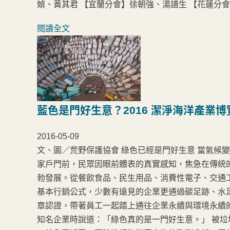
媜、黃其君 【宜蘭分會】徐朝強、湯譜生 【花蓮分
閱讀全文
藍色是門好生意？2016 潔淨海洋產業博
2016-05-09
文、圖／荒野保護協會 綠色已經是門好生意 當氣候
家戶門前，民眾因眼前體表的真實感知，焦急在傳統
勃發展。從餐飲食品、民生用品、消費性電子、交通
基本行銷公式，少數有遠見的企業更通過碳足跡、水
章認證，帶著員工一起踏上通往企業永續與環境永續的
知名企業時說道：「綠色真的是一門好生意。」 被垃圾