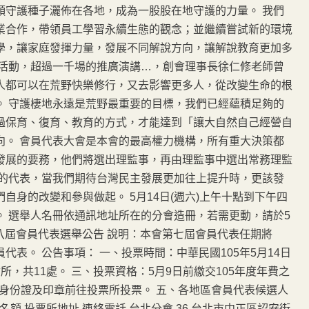
顆守護種子灑佈在各地，成為一股股在地守護的力量。 我們
業合作，帶領員工學習永續生態的觀念；並繼續嘗試新的環境
學，讓家庭發揮力量，發展不同解說方向，讓解說教育更加多
驗活動，超過一千場的推廣演講…，創會理事長徐仁修老師曾
人都可以在荒野快樂修行，又去影響更多人，從改變生命的根
。 守護棲地永遠是荒野最重要的目標，我們已經蘊積足夠的
過保育、復育、教育的方式，才能達到「讓大自然自己經營自
向。 會員代表大會是本會的最高權力機構，所有重大決策都
發展的要務，他們將選出理監事，再由理監事中選出常務理監
樣的代表，當我們期待台灣民主發展更加往上提升時，更該發
身的改變和參與做起。 5月14日(週六)上午十點到下午四
 選舉人名冊依通訊地址所在的分會造冊，若需更動，請於5
第八屆會員代表選舉公告 說明：本會第七屆會員代表任期將
表。 公告事項： 一、投票時間：中華民國105年5月14日
地分會所，共11處。 三、投票資格：5月9日前繳交105年度年費之
帶身份證及印章前往投票所投票。 五、各地區會員代表候選人
名額 投票所地址 連絡電話 台北分會 36 台北市中正區詔安街