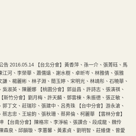
 2016.05.14 【台北分會】黃香萍、孫一介、張菁砡、馬
陳江河、李榮華、蕭儒遠、謝水樹、卓昕岑、林雅倩、張雅
文謙、楊麗彬、林子淵、簡玉婷、宋明光、林靖彤、石曉華、
、吳淑英、陳麗娜 【桃園分會】郭益昌、許詩志、張演祺、
 【新竹分會】劉月梅、許天麟、鄧雲棟、朱振德、張正敏、
、郭丁文、莊瑞珍、張建中、呂秀珠 【台中分會】游永滄、
、蔡志忠、王瑜鈞、張秋珊、蔡昇倫、柯麗華 【雲林分會】
坤 【台南分會】陳格宗、李淨榆、張讚合、段成龍、魏伶
、陳森泉、邱韻璇、李蕙馨、黃素貞、劉明智、莊維倢、曾愛