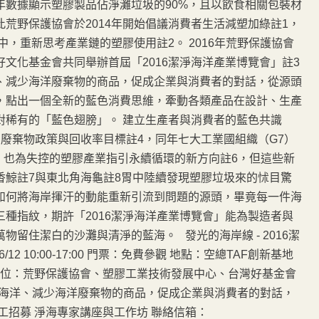
年數據顯示塑膠製品佔淨灘垃圾的90%，且以飲食相關包裝材
荒野保護協會於2014年開始倡議消費者生活減塑加綠註1，
中，重新思考產業鏈的塑膠使用註2。 2016年荒野保護協會
文化基金會共同舉辦首屆「2016潔淨海洋產業博覽會」註3
、減少海洋廢棄物的商品，促成企業與消費者的對話，從源頭
，點出一個全新的藍色消費思維，牽動各類產品在設計、生產
對稀有的「藍色翅膀」。 建立生產者與消費者的藍色共識
新的廢棄物政策與回收率目標註4，同年七大工業國組織（G7）
）也為失控的塑膠產業指引永續循環的新方向註6，但這些新
香鯨註7與東北角海龜註8胃中陸續發現塑膠垃圾來的怵目驚
如何將海岸揮汗的動能重新引流到問題的源頭，畢竟每一件海
種指紋，期許「2016潔淨海洋產業博覽會」能為製造者與
留住潔白的沙灘與清淨的藍海。 發光的海岸線 - 2016潔
9-6/12 10:00-17:00 門票：免費參觀 地點：空總TAF創新基地
辦單位：荒野保護協會、塑膠工業技術發展中心、台灣好基金會
善海洋、減少海洋廢棄物的商品，促成企業與消費者的對話，
工招募 淨海專家講座與工作坊 聯絡信箱：