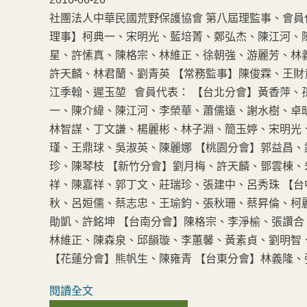
社團法人中華民國荒野保護協會 第八屆理監事、會員代表名
理事】柯典一、宋明光、藍培菁、鄭弘杰、陳江河、
星、許愫真、陳格宗、林維正、徐朝強、游麗芳、林
許天麟、林君蘭、劉青英 【常務監事】陳俊霖、王財
江季翰、遲玉堃 會員代表： 【台北分會】黃香萍
一、陳介緯、陳江河、李榮華、蕭儒遠、謝水樹、卓
林智謀、丁文謙、楊麗彬、林子淵、簡玉婷、宋明光
瑾、王鼎球、吳淑英、陳麗娜 【桃園分會】郭益昌
珍、陳琴枝 【新竹分會】劉月梅、許天麟、鄧雲棟
祥、陳嘉祥、郭丁文、莊瑞珍、張建中、呂秀珠 【
秋、呂姮儒、蔡志忠、王瑜鈞、張秋珊、蔡昇倫、柯麗
勛凱、許銘坤 【台南分會】陳格宗、李淨榆、張讚合
林維正、陳森泉、邱韻璇、李蕙馨、黃素貞、劉明智
【花蓮分會】熊帆生、陳雍青 【台東分會】林義隆、
閱讀全文