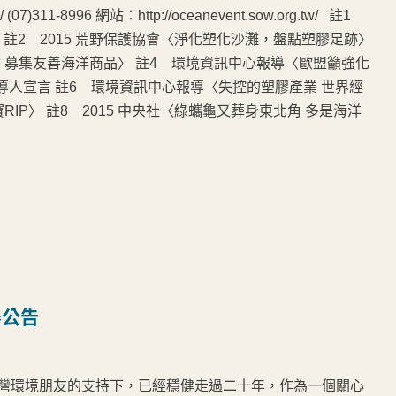
 (07)311-8996 網站：http://oceanevent.sow.org.tw/ 註1
 註2 2015 荒野保護協會〈淨化塑化沙灘，盤點塑膠足跡〉
博覽會 募集友善海洋商品〉 註4 環境資訊中心報導〈歐盟籲強化
議領導人宣言 註6 環境資訊中心報導〈失控的塑膠產業 世界經
IP〉 註8 2015 中央社〈綠蠵龜又葬身東北角 多是海洋
舉公告
台灣環境朋友的支持下，已經穩健走過二十年，作為一個關心