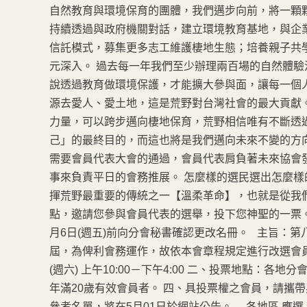
自然教育與環境保育的團體，我們邁步向前，將一顆
持續透過與政府機關對話，建立環境教育基地，與企
信託模式，募集更多志工維護棲地生態；培養親子共
元深入。 過去每一年我們至少辦理兩百場的自然體
說透過教育做環境保護，才能擴大參與面，讓每一個
源去愛人、愛土地，這是荒野對台灣社會的最大貢獻
力量，可以跨步邁向棲地保育，荒野相信唯有不斷透
己」的最終目的，而這也將是我們邁向未來不變的方
需要會員代表大會的通過，會員代表肩負著未來協會
事來負責平日的會務推展。 怎麼樣的選民選出怎麼
揮荒野最重要的傳統之一【溫柔革命】，也就是從我們自
點，邀請您參與會員代表的選舉，投下您神聖的一票。
月6日(週五)前向分會秘書確認更改名冊。 主旨：
屆，為俾利會務運作，故依本會章程規定進行改選會員代
(週六) 上午10:00－下午4:00 二、投票地點：各
年滿20歲有效會員者。 四、具投票權之會員，請攜
參考名單，將在5月01日於網站公告。 各地區 應選 