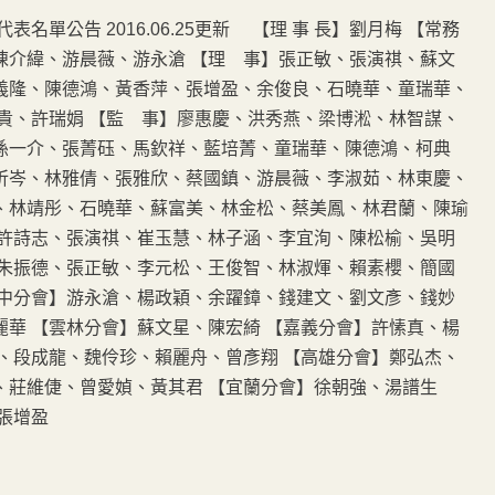
單公告 2016.06.25更新 【理 事 長】劉月梅 【常務
陳介緯、游晨薇、游永滄 【理 事】張正敏、張演祺、蘇文
義隆、陳德鴻、黃香萍、張增盈、余俊良、石曉華、童瑞華、
貴、許瑞娟 【監 事】廖惠慶、洪秀燕、梁博淞、林智謀、
、孫一介、張菁砡、馬欽祥、藍培菁、童瑞華、陳德鴻、柯典
昕岑、林雅倩、張雅欣、蔡國鎮、游晨薇、李淑茹、林東慶、
、林靖彤、石曉華、蘇富美、林金松、蔡美鳳、林君蘭、陳瑜
、許詩志、張演祺、崔玉慧、林子涵、李宜洵、陳松榆、吳明
、朱振德、張正敏、李元松、王俊智、林淑煇、賴素櫻、簡國
台中分會】游永滄、楊政穎、余躍鏱、錢建文、劉文彥、錢妙
華 【雲林分會】蘇文星、陳宏綺 【嘉義分會】許愫真、楊
、段成龍、魏伶珍、賴麗舟、曾彥翔 【高雄分會】鄭弘杰、
、莊維倢、曾愛媜、黃其君 【宜蘭分會】徐朝強、湯譜生
張增盈