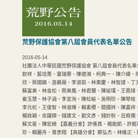
荒野保護協會第八屆會員代表名單公告
2016-05-14
社團法人中華民國荒野保護協會 第八屆會員代表名單公告
欽祥、藍培菁、童瑞華、陳德鴻、柯典一、陳介緯、
欣、蔡國鎮、游晨薇、李淑茹、林東慶、林智謀、丁
蘇富美、林金松、蔡美鳳、林君蘭、陳瑜瑾、王鼎球
崔玉慧、林子涵、李宜洵、陳松榆、吳明珍、陳琴枝
李元松、王俊智、林淑煇、賴素櫻、簡國祥、陳嘉祥
楊政穎、余躍鏱、錢建文、劉文彥、錢妙秋、呂姮儒
蘇文星、陳宏綺 【嘉義分會】許愫真、楊勛凱、許銘
珍、賴麗舟、曾彥翔 【高雄分會】鄭弘杰、林維正