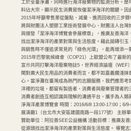
工於全臺淨灘，同時進行海洋廢棄物的監測分析。歷
料佔大宗，顯示民生消費是恢復潔淨海洋的關鍵。因此
2015年呼籲零售業從盤點、減量、進而回收的三步驟
將與財團法人塑膠工業技術發展中心、財團法人台灣好
與頒發「潔淨海洋博覽會參展標章」，推廣友善海洋
找出潔淨海洋的產業對策與生活態度。藉此拋磚引玉
與銷售時不僅追求常見的「綠色光環」，能再增添一
2015年巴黎氣候峰會（COP21）上歐盟公布了最
宣示共同打擊海洋廢棄物註5，世界經濟論壇（WEF
聞對廣大民生用品的消費者而言，都不如嘉義擱淺抹
心。當淨灘在臺灣成為熱門的志願服務，我們應思考
洋裡的垃圾，都留有製造者、消費者與廢棄管理者的三
消費者創造互相認識與理解的溝通平台，攜手為人類萬物
淨海洋產業博覽會 時間：2016/6/8 13:00-17:00；6/
展演廳1（台北市大安區建國南路一段177號） 主
贊助單位：阿拉善SEE公益機構 活動目標：推廣友
從源頭找出潔淨海洋的產業對策與生活態度。 導覽志