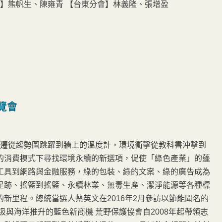
會】熊帆生、陳雍青 【台東分會】林義隆、張增盈
覽會
變遷從趨勢圖跳躍到牆上的溫度計，環境衝擊從教科書沖擊到
的消費模式下尋找環境永續的新選項，促使「綠色產業」的蓬
工具到網路與金融服務，綠的包裝、綠的文案、綠的廣告成為
足跡、搖籃到搖籃、永續林業、無毒生產、潔淨能源等各種標
新里程。總統當選人蔡英文在2016年2月參訪以節能聞名的
與海洋推升的藍色新商機 荒野保護協會自2008年起帶領志