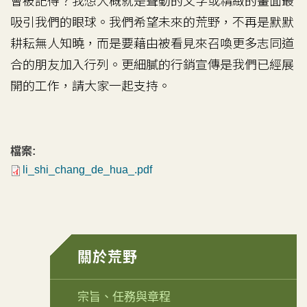
會被記得？我想大概就是聳動的文字或精緻的畫面最
吸引我們的眼球。我們希望未來的荒野，不再是默默
耕耘無人知曉，而是要藉由被看見來召喚更多志同道
合的朋友加入行列。更細膩的行銷宣傳是我們已經展
開的工作，請大家一起支持。
檔案:
li_shi_chang_de_hua_.pdf
關於荒野
宗旨、任務與章程