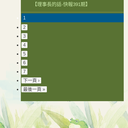
【理事長的話-快報391期】
1
2
3
4
5
6
7
下一頁 ›
最後一頁 »