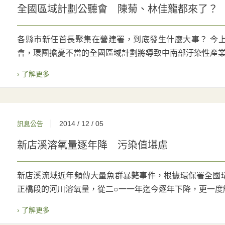
全國區域計劃公聽會 陳菊、林佳龍都來了？
各縣市新任首長聚集在營建署，到底發生什麼大事？ 今
會，環團擔憂不當的全國區域計劃將導致中南部汙染性產業擴
› 了解更多
2014 / 12 / 05
訊息公告
新店溪溶氧量逐年降 污染值堪慮
新店溪流域近年頻傳大量魚群暴斃事件，根據環保署全國
正橋段的河川溶氧量，從二○一一年迄今逐年下降，更一度觸
› 了解更多