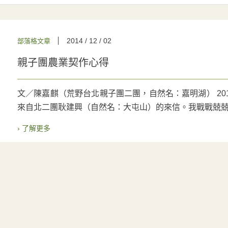
2014 / 12 / 02
部落格文章
親子團農業契作心得
文／陳嘉麒（荒野台北親子團二團，自然名：嘉明湖） 20
來自北二團耿建興（自然名：大屯山）的來信。我戰戰兢兢打
› 了解更多