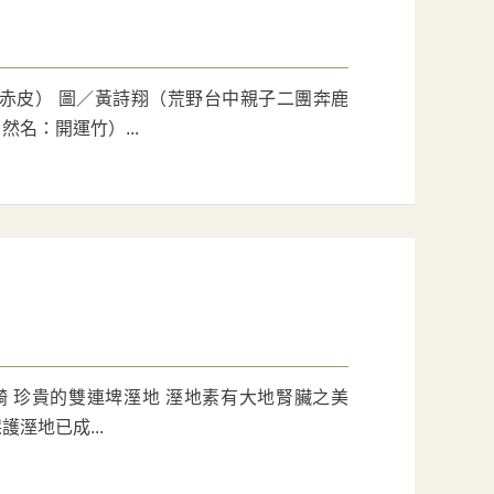
赤皮） 圖／黃詩翔（荒野台中親子二團奔鹿
名：開運竹）...
 珍貴的雙連埤溼地 溼地素有大地腎臟之美
溼地已成...