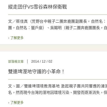
縱走囝仔VS雪谷森林保衛戰
文／蔡佳真（荒野台中親子二團奔鹿團副團長，自然名：
團，自然名：獵戶座）、吳賜明（親子二團奔鹿團團長，自然
› 了解更多
2014 / 12 / 02
部落格文章
雙連埤溼地守護的小革命！
文、圖／雙連埤環境教育基地 激起親子團共同響應的漣漪
名，然而現今台灣的溼地因環境污染、開發而逐漸消失，保護
› 了解更多