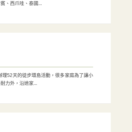
、西爪哇、泰國...
辦理52天的徒步環島活動，很多家庭為了讓小
力外，沿途家...