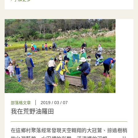
2019 / 03 / 07
部落格文章
我在荒野油羅田
在這鄉村聚落經常發現天空翱翔的大冠鷲、掠過樹梢