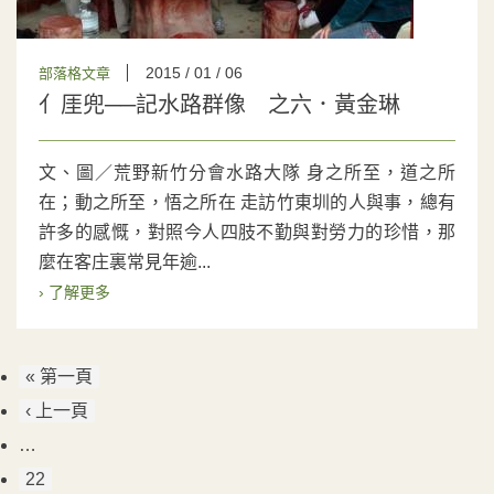
2015 / 01 / 06
部落格文章
亻厓兜──記水路群像 之六．黃金琳
文、圖／荒野新竹分會水路大隊 身之所至，道之所
在；動之所至，悟之所在 走訪竹東圳的人與事，總有
許多的感慨，對照今人四肢不勤與對勞力的珍惜，那
麼在客庄裏常見年逾...
› 了解更多
« 第一頁
‹ 上一頁
…
22