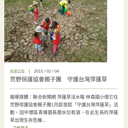
2015 / 02 / 04
訊息公告
荒野保護協會親子團 守護台灣萍蓬草
報導媒體：聯合新聞網 萍蓬草沒水喝 林森國小借它住
荒野保護協會親子團1月起發起「守護台灣萍蓬草」活
動，因中壢區青塘園長期水位乾涸，在此生長的萍蓬
草出現生存危機...