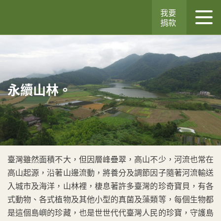
我要
捐款
永續山林。
臺灣雖然面積不大，但因層峰疊翠，高山不少，河流也常在
高山起源，沿著山邊流動，將養分及調節因子隨著河流輸送
入城市及海洋，山林裡，棲息著許多臺灣的珍奇寶貝，有各
式動物、各式植物及其他小型的真菌及藻類等，每個生物都
是這個島嶼的珍藏，也是世世代代臺灣人民的珍寶，守護島