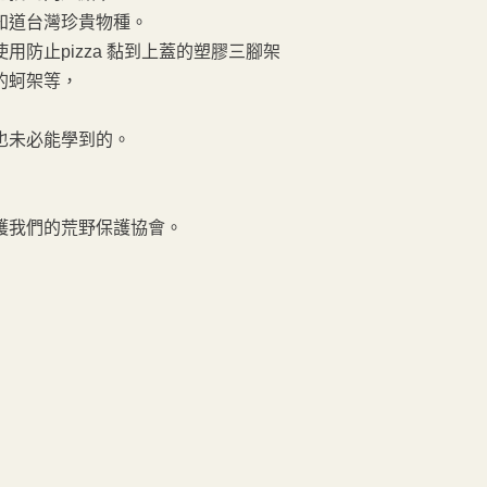
知道台灣珍貴物種。
防止pizza 黏到上蓋的塑膠三腳架
的蚵架等，
也未必能學到的。
護我們的荒野保護協會。