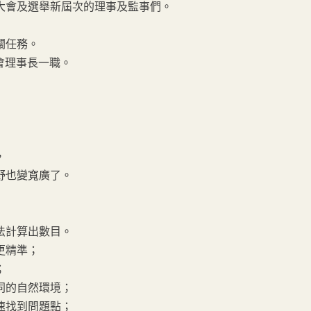
大會及選舉新屆次的理事及監事們。
關任務。
會理事長一職。
，
野也變寬廣了。
法計算出數目。
更精準；
；
同的自然環境；
速找到問題點；