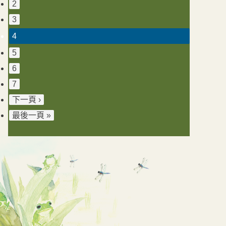
2
3
4
5
6
7
下一頁 ›
最後一頁 »