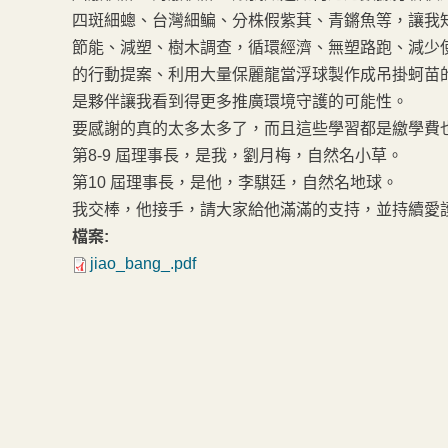
四斑細蟌、台灣細鳊、分株假紫萁、青鏘魚等，讓我
節能、減塑、樹木調查，循環經濟、無塑路跑、減少使用
的行動提案、利用大量保麗龍當浮球製作成吊掛蚵苗
是夥伴讓我看到得更多推廣環境守護的可能性。
要感謝的真的太多太多了，而且這些學習都是繳學費
第8-9 屆理事長，是我，劉月梅，自然名小草。
第10 屆理事長，是他，李騏廷，自然名地球。
我交棒，他接手，請大家給他滿滿的支持，並持續愛
檔案:
jiao_bang_.pdf