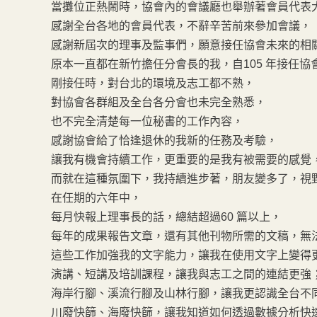
當攤位正熱鬧時，協會內的會議廳也舉辦著會員代表
感謝全台各地的會員代表，不辭辛苦前來參加會議，
感謝新屆次的理事及監事們，願意接任協會未來的相
原本一直都在新竹擔任分會長的我，自105 年接任協
剛接任時，對台北的環境及志工都不熟，
對協會各群組及全台各分會也未完全熟悉，
也不完全清楚每一位秘書的工作內容，
感謝協會給了恰逢退休的我新的任務及考驗，
讓我有機會持續工作，更重要的是我有被需要的感覺
而就在這種氛圍下，我持續進步著，朋友變多了，視
在任期的六年中，
每月快報上理事長的話，總結超過60 篇以上，
每年的成果報告文章，還有其他刊物所需的文稿，無
這些工作加強我的文字能力，讓我在使用文字上變得
演講、短講及培訓課程，讓我與志工之間的連結更強
海岸行腳、溪流行腳及山林行腳，讓我更認識全台不
川廢快篩、海廢快篩，讓我知道如何透過數據分析快