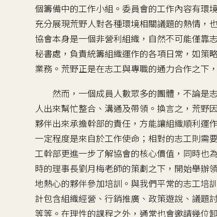
個籌備中的工作小組。委員會的工作內容有環
充分展現荒野人對各種環境相關議題的熱情，
協會本身是一個非營利組織，自然不可能僅靠
秘書處，負責統籌組織運作的各項日常，如策
業務。荒野正是在志工與專職的通力合作之下
然而，一個成員人數眾多的團體，不論是志
人出來幫忙整合、溝通及帶領。換言之，荒野
夥伴出來承擔幹部的責任，方能讓組織順利運
一定程度是來自於工作使命；相對的志工則需
工幹部更進一步了解協會的核心價值，同時也為
時的理事長劉月梅老師的策劃之下，開始舉辦
地熱心的夥伴參加培訓。與我們平常的志工培
計包含組織經營、行銷推廣、政策遊說、議題
等等。在理性的課程之外，通常也會邀請幾位