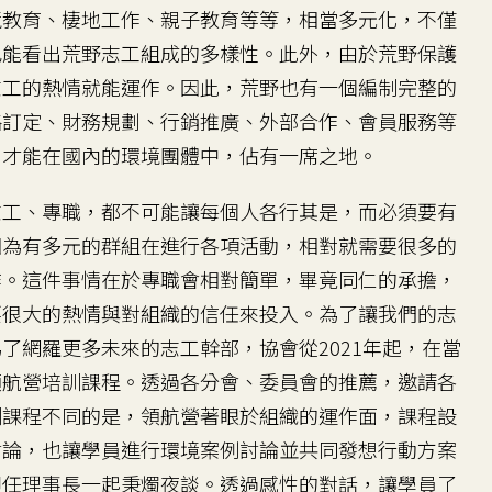
境教育、棲地工作、親子教育等等，相當多元化，不僅
也能看出荒野志工組成的多樣性。此外，由於荒野保護
志工的熱情就能運作。因此，荒野也有一個編制完整的
略訂定、財務規劃、行銷推廣、外部合作、會員服務等
，才能在國內的環境團體中，佔有一席之地。
工、專職，都不可能讓每個人各行其是，而必須要有
因為有多元的群組在進行各項活動，相對就需要很多的
作。這件事情在於專職會相對簡單，畢竟同仁的承擔，
要很大的熱情與對組織的信任來投入。為了讓我們的志
了網羅更多未來的志工幹部，協會從2021年起，在當
領航營培訓課程。透過各分會、委員會的推薦，邀請各
訓課程不同的是，領航營著眼於組織的運作面，課程設
討論，也讓學員進行環境案例討論並共同發想行動方案
卸任理事長一起秉燭夜談。透過感性的對話，讓學員了