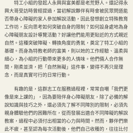
特工小組的發起人永興與富美都是老荒野人。還記得永
興大哥受訪時曾經提過，當初解說夥伴有時會被民眾問道能
否帶身心障礙的家人參加解說活動，因此發想創立特殊教育
工作坊，反向思考如何突破自身的限制？如何設身處地為身
心障礙朋友設計導覽活動？好讓他們能用更貼近的方式親近
自然。這種突破障礙、轉換角度的勇氣，奠定了特工小組的
基礎。而身為特教老師的富美，則以她的工作經驗、溫柔與
細心，為小組的行動帶來更多的人情味。他們倆人合作無
間，剛柔並濟，把「自然無礙」這件事，變得不再只是理
念，而是真實可行的日常行動。
有趣的是，這群志工在服務過程裡，常常自嘲「我們更
像是來上課的」，因為要陪伴身心障礙朋友，除了必備的解
說知識與技巧之外，還必須先了解不同障別的限制，必須先
親身體驗他們的困難所在，從而發展出適合不同障礙的解說
教案，過程中必須付出相當的心力與時間。然而，夥伴們樂
此不疲，甚至認為每次活動後，他們自己收穫的，往往比付