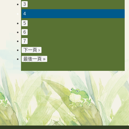
3
4
5
6
7
下一頁 ›
最後一頁 »